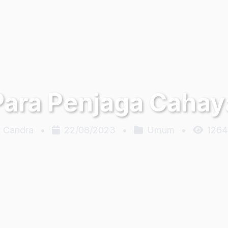
Para Penjaga Cahay
x Candra
•
22/08/2023
•
Umum
•
1264